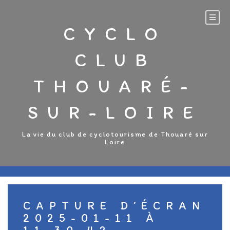
Aller
au
CYCLO
contenu
CLUB
THOUARÉ-
SUR-LOIRE
La vie du club de cyclotourisme de Thouaré sur
Loire
CAPTURE D’ÉCRAN
2025-01-11 À