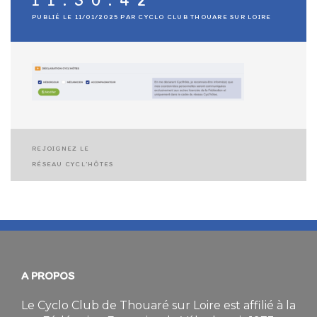
11.30.42
PUBLIÉ LE
11/01/2025
PAR
CYCLO CLUB THOUARE SUR LOIRE
REJOIGNEZ LE
Navigation
RÉSEAU CYCL’HÔTES
de
l’article
A PROPOS
Le Cyclo Club de Thouaré sur Loire est affilié à la