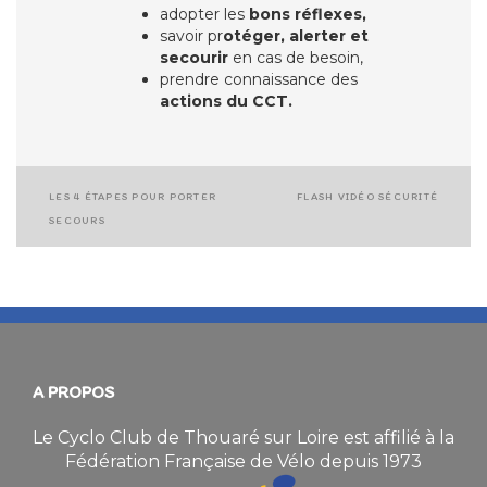
adopter les
bons réflexes,
savoir pr
otéger, alerter et
secourir
en cas de besoin,
prendre connaissance des
actions du CCT.
LES 4 ÉTAPES POUR PORTER
FLASH VIDÉO SÉCURITÉ
Navigation
SECOURS
de
l’article
A PROPOS
Le Cyclo Club de Thouaré sur Loire est affilié à la
Fédération Française de Vélo depuis 1973